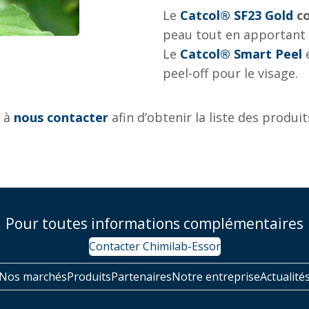
Le
Catcol® SF23 Gold
c
peau tout en apportant 
Le
Catcol® Smart Peel
e
peel-off pour le visage.
s à
nous contacter
afin d’obtenir la liste des produit
Pour toutes informations complémentaires
Contacter Chimilab-Essor
Nos marchés
Produits
Partenaires
Notre entreprise
Actualité