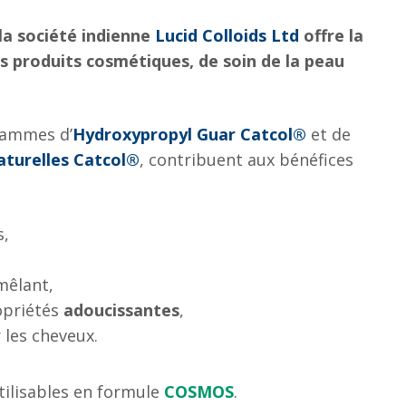
 la société indienne
Lucid Colloids Ltd
offre la
s produits cosmétiques, de soin de la peau
 gammes d’
Hydroxypropyl Guar Catcol®
et de
turelles Catcol®
, contribuent aux bénéfices
s,
mêlant,
opriétés
adoucissantes
,
 les cheveux.
tilisables en formule
COSMOS
.