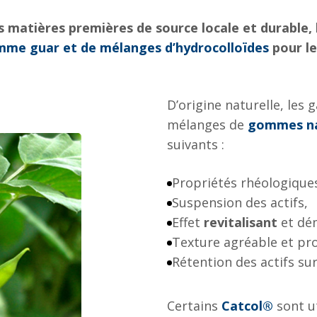
es matières premières de source locale et durable,
me guar et de mélanges d’hydrocolloïdes
pour le
D’origine naturelle, les
mélanges de
gommes na
suivants :
Propriétés rhéologique
Suspension des actifs,
Effet
revitalisant
et dé
Texture agréable et pr
Rétention des actifs sur
Certains
Catcol®
sont u