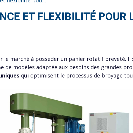
Turbomill : Performance et flexibilité pour le broyage industriel et de laboratoire
CE ET FLEXIBILITÉ POUR 
r le marché à posséder un panier rotatif breveté. Il
e de modèles adaptée aux besoins des grandes produ
uniques
qui optimisent le processus de broyage tout