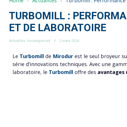
Home
Actualités
TURBOMILL : PERFORMAN
ET DE LABORATOIRE
Actualités
Uncategorized
2 mars 2026
Le
Turbomill
de
Mirodur
est le seul broyeur su
série d’innovations techniques. Avec une gamm
laboratoire, le
Turbomill
offre des
avantages 