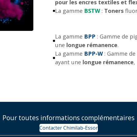
pour les encres textiles et fle
La gamme
BSTW
:
Toners
fluo
La gamme
BPP
: Gamme de pi
une
longue rémanence
.
La gamme
BPP-W
:
Gamme de 
ayant une
longue rémanence
,
Pour toutes informations complémentaires
Contacter Chimilab-Essor