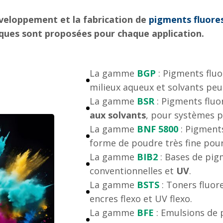
éveloppement et la fabrication de
pigments fluore
ques sont proposées pour chaque application.
La gamme
BGP
: Pigments flu
milieux aqueux et solvants peu
La gamme
BSR
: Pigments flu
aux solvants
, pour systèmes p
La gamme
BNF 5800
:
Pigment
forme de poudre très fine pour
​La gamme
BIB2
: Bases de pig
conventionnelles et
UV
.
La gamme
BSTS
: Toners fluo
encres flexo et UV flexo.
​La gamme
BFE
: Emulsions de